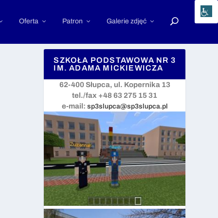
Oferta
Patron
Galerie zdjęć
SZKOŁA PODSTAWOWA NR 3
IM. ADAMA MICKIEWICZA
62-400 Słupca, ul. Kopernika 13
tel./fax +48 63 275 15 31
e-mail:
sp3slupca@sp3slupca.pl