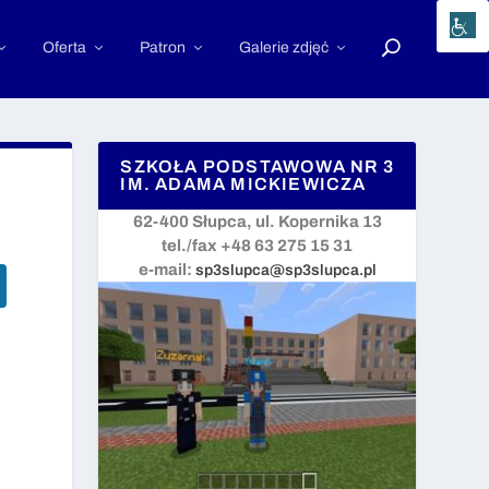
Oferta
Patron
Galerie zdjęć
SZKOŁA PODSTAWOWA NR 3
IM. ADAMA MICKIEWICZA
62-400 Słupca, ul. Kopernika 13
tel./fax +48 63 275 15 31
e-mail:
sp3slupca@sp3slupca.pl