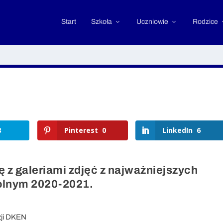
Start
Szkoła
Uczniowie
Rodzice
8
Pinterest
0
LinkedIn
6
 z galeriami zdjęć z najważniejszych
kolnym 2020-2021.
zji DKEN