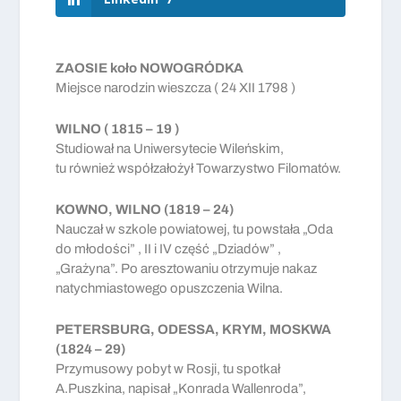
ZAOSIE koło NOWOGRÓDKA
Miejsce narodzin wieszcza ( 24 XII 1798 )
WILNO ( 1815 – 19 )
Studiował na Uniwersytecie Wileńskim,
tu również współzałożył Towarzystwo Filomatów.
KOWNO, WILNO (1819 – 24)
Nauczał w szkole powiatowej, tu powstała „Oda
do młodości” , II i IV część „Dziadów” ,
„Grażyna”. Po aresztowaniu otrzymuje nakaz
natychmiastowego opuszczenia Wilna.
PETERSBURG, ODESSA, KRYM, MOSKWA
(1824 – 29)
Przymusowy pobyt w Rosji, tu spotkał
A.Puszkina, napisał „Konrada Wallenroda”,