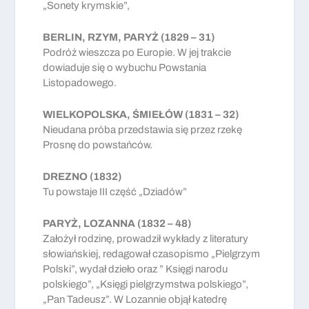
„Sonety krymskie”,
BERLIN, RZYM, PARYŻ (1829 – 31)
Podróż wieszcza po Europie. W jej trakcie
dowiaduje się o wybuchu Powstania
Listopadowego.
WIELKOPOLSKA, ŚMIEŁÓW (1831 – 32)
Nieudana próba przedstawia się przez rzekę
Prosnę do powstańców.
DREZNO (1832)
Tu powstaje III część „Dziadów”
PARYŻ, LOZANNA (1832 – 48)
Założył rodzinę, prowadził wykłady z literatury
słowiańskiej, redagował czasopismo „Pielgrzym
Polski”, wydał dzieło oraz ” Księgi narodu
polskiego”, „Księgi pielgrzymstwa polskiego”,
„Pan Tadeusz”. W Lozannie objął katedrę