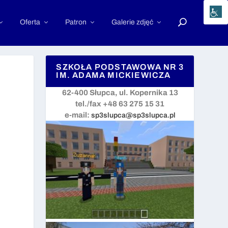
Oferta
Patron
Galerie zdjęć
SZKOŁA PODSTAWOWA NR 3
IM. ADAMA MICKIEWICZA
62-400 Słupca, ul. Kopernika 13
tel./fax +48 63 275 15 31
e-mail:
sp3slupca@sp3slupca.pl