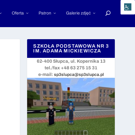
Oferta
Patron
Galerie zdjęć
SZKOŁA PODSTAWOWA NR 3
IM. ADAMA MICKIEWICZA
62-400 Słupca, ul. Kopernika 13
tel./fax +48 63 275 15 31
e-mail:
sp3slupca@sp3slupca.pl