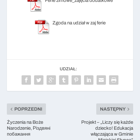
Ferie zimowe_zajęcia dodatkowe
Zgoda na udział w zaj ferie
UDZIAŁ:
POPRZEDNI
NASTĘPNY
Życzenia na Boże
Projekt – „Liczy się każde
Narodzenie, Різдвяні
dziecko! Edukacja
побажання
włączająca w Gminie
Miejskiej Słupca”