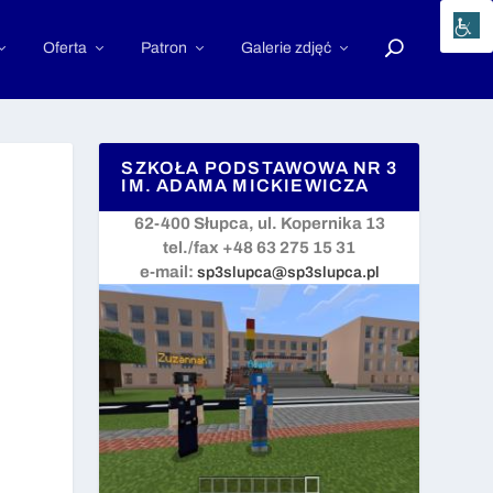
Oferta
Patron
Galerie zdjęć
SZKOŁA PODSTAWOWA NR 3
IM. ADAMA MICKIEWICZA
62-400 Słupca, ul. Kopernika 13
tel./fax +48 63 275 15 31
e-mail:
sp3slupca@sp3slupca.pl