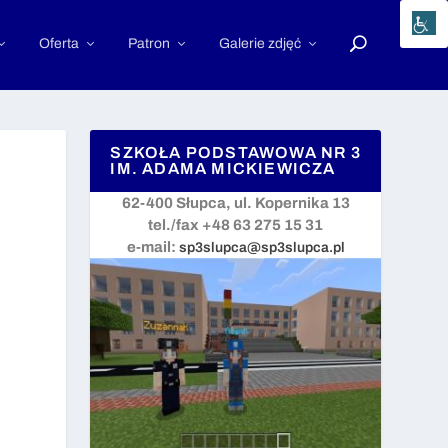
Oferta
Patron
Galerie zdjęć
SZKOŁA PODSTAWOWA NR 3
IM. ADAMA MICKIEWICZA
62-400 Słupca, ul. Kopernika 13
tel./fax +48 63 275 15 31
e-mail:
sp3slupca@sp3slupca.pl