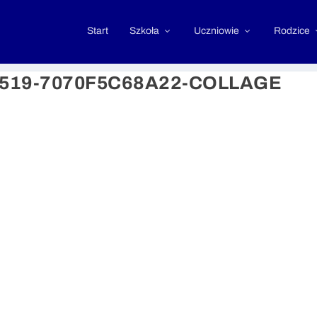
Start
Szkoła
Uczniowie
Rodzice
A519-7070F5C68A22-COLLAGE