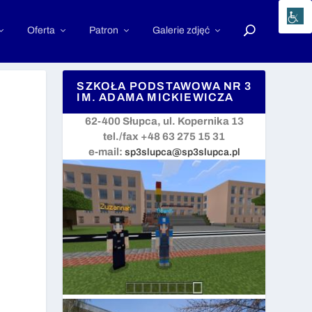
Oferta
Patron
Galerie zdjęć
SZKOŁA PODSTAWOWA NR 3
IM. ADAMA MICKIEWICZA
62-400 Słupca, ul. Kopernika 13
tel./fax +48 63 275 15 31
e-mail:
sp3slupca@sp3slupca.pl