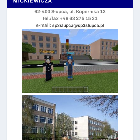
MICKIEWICZA
62-400 Słupca, ul. Kopernika 13
tel./fax +48 63 275 15 31
e-mail:
sp3slupca@sp3slupca.pl