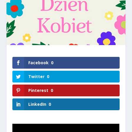
Facebook
0
Twitter
0
Pinterest
0
LinkedIn
0