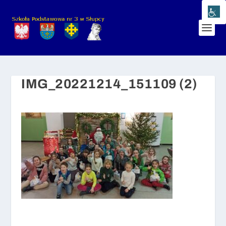
IMG_20221214_151109 (2)