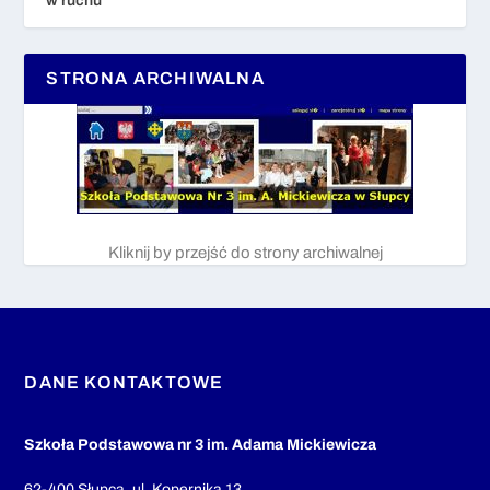
w ruchu
STRONA ARCHIWALNA
Kliknij by przejść do strony archiwalnej
DANE KONTAKTOWE
Szkoła Podstawowa nr 3 im. Adama Mickiewicza
62-400 Słupca, ul. Kopernika 13