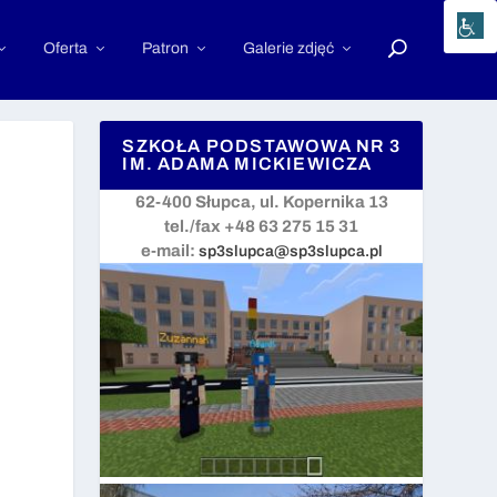
Oferta
Patron
Galerie zdjęć
SZKOŁA PODSTAWOWA NR 3
IM. ADAMA MICKIEWICZA
62-400 Słupca, ul. Kopernika 13
tel./fax +48 63 275 15 31
e-mail:
sp3slupca@sp3slupca.pl