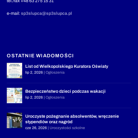
tel./fax +48 63 275 15 31
e-mail:
sp3slupca@sp3slupca.pl
OSTATNIE WIADOMOŚCI
List od Wielkopolskiego Kuratora Oświaty
lip 2, 2026
|
Ogłoszenia
Bezpieczeństwo dzieci podczas wakacji
lip 2, 2026
|
Ogłoszenia
Uroczyste pożegnanie absolwentów, wręczenie
stypendiów oraz nagród
cze 26, 2026
|
Uroczystości szkolne