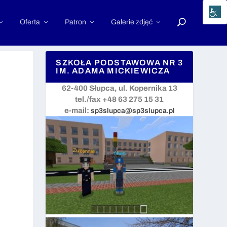
Oferta
Patron
Galerie zdjęć
SZKOŁA PODSTAWOWA NR 3
IM. ADAMA MICKIEWICZA
62-400 Słupca, ul. Kopernika 13
tel./fax +48 63 275 15 31
e-mail:
sp3slupca@sp3slupca.pl