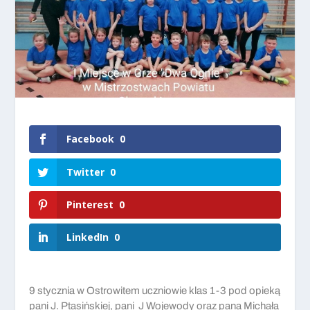
Facebook
0
Twitter
0
Pinterest
0
LinkedIn
0
9 stycznia w Ostrowitem uczniowie klas 1-3 pod opieką
pani J. Ptasińskiej, pani J Wojewody oraz pana Michała