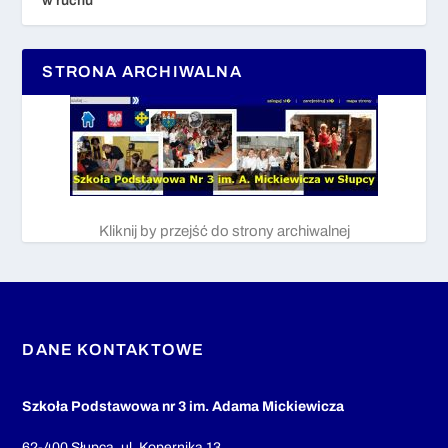
w ruchu
STRONA ARCHIWALNA
Kliknij by przejść do strony archiwalnej
DANE KONTAKTOWE
Szkoła Podstawowa nr 3 im. Adama Mickiewicza
62-400 Słupca, ul. Kopernika 13