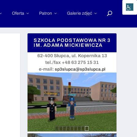
Oferta
Patron
Galerie zdjęć
SZKOŁA PODSTAWOWA NR 3
IM. ADAMA MICKIEWICZA
62-400 Słupca, ul. Kopernika 13
tel./fax +48 63 275 15 31
e-mail:
sp3slupca@sp3slupca.pl