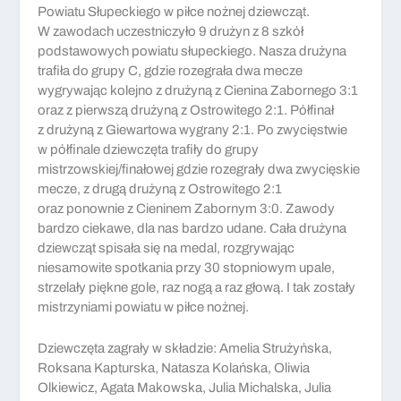
Powiatu Słupeckiego w piłce nożnej dziewcząt.
W zawodach uczestniczyło 9 drużyn z 8 szkół
podstawowych powiatu słupeckiego. Nasza drużyna
trafiła do grupy C, gdzie rozegrała dwa mecze
wygrywając kolejno z drużyną z Cienina Zabornego 3:1
oraz z pierwszą drużyną z Ostrowitego 2:1. Półfinał
z drużyną z Giewartowa wygrany 2:1. Po zwycięstwie
w półfinale dziewczęta trafiły do grupy
mistrzowskiej/finałowej gdzie rozegrały dwa zwycięskie
mecze, z drugą drużyną z Ostrowitego 2:1
oraz ponownie z Cieninem Zabornym 3:0. Zawody
bardzo ciekawe, dla nas bardzo udane. Cała drużyna
dziewcząt spisała się na medal, rozgrywając
niesamowite spotkania przy 30 stopniowym upale,
strzelały piękne gole, raz nogą a raz głową. I tak zostały
mistrzyniami powiatu w piłce nożnej.
Dziewczęta zagrały w składzie: Amelia Strużyńska,
Roksana Kapturska, Natasza Kolańska, Oliwia
Olkiewicz, Agata Makowska, Julia Michalska, Julia