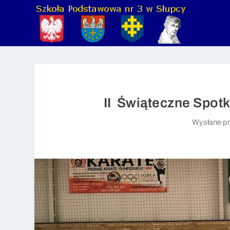
II Świąteczne Spotk
Wysłane p