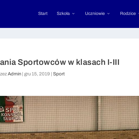
Start
Szkoła
Uczniowie
Rodzice
ania Sportowców w klasach I-III
rzez
Admin
|
gru 15, 2019
|
Sport