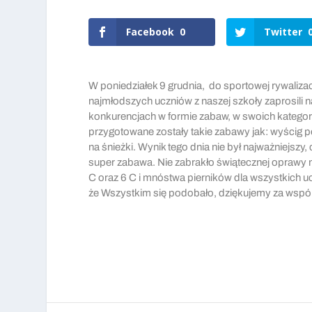
Facebook
0
Twitter
W poniedziałek 9 grudnia, do sportowej rywaliza
najmłodszych uczniów z naszej szkoły zaprosili 
konkurencjach w formie zabaw, w swoich katego
przygotowane zostały takie zabawy jak: wyścig po
na śnieżki. Wynik tego dnia nie był najważniejszy,
super zabawa. Nie zabrakło świątecznej oprawy 
C oraz 6 C i mnóstwa pierników dla wszystkich uc
że Wszystkim się podobało, dziękujemy za wspóln