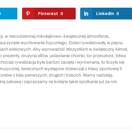
0
Pinterest
0
LinkedIn
0
cji, w niecodziennej mikołajkowo–świątecznej atmosferze,
nauczyciele wychowania fizycznego. Dzieci rywalizowały w pięciu
riach wiekowych. Aby wprowadzić Wszystkich w świąteczny klimat,
 prezenty, drużyna elfów, ustawianie choinki, tor przeszkód, bitwa
 chociaż rywalizacja była bardzo zacięta i wyrównana, to liczyła się
muzycznej, tanecznych występów dziewcząt z klasy sportowej 5
zniów z klas pierwszych, drugich i trzecich. Mamy nadzieję,
ą zabawę i zapraszamy na kolejne takie spotkanie już za rok.