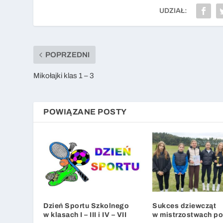
UDZIAŁ:
POPRZEDNI
Mikołajki klas 1 – 3
POWIĄZANE POSTY
Dzień Sportu Szkolnego
Sukces dziewcząt
w klasach I – III i IV – VII
w mistrzostwach po