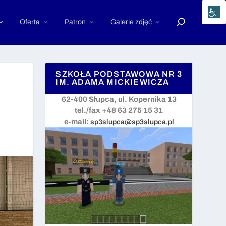
Oferta
Patron
Galerie zdjęć
SZKOŁA PODSTAWOWA NR 3
IM. ADAMA MICKIEWICZA
62-400 Słupca, ul. Kopernika 13
tel./fax +48 63 275 15 31
e-mail:
sp3slupca@sp3slupca.pl