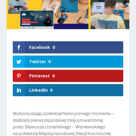
Facebook
0
Twitter
0
Pinterest
0
LinkedIn
0
Wykorzystując potencjał historycznego momentu –
realizacji pierwszej polskiej misji prowadzonej
przez Sławosza Uznańskiego – Wiśniewskiego
na pokładzie Międzynarodowej Stacji Kosmicznej