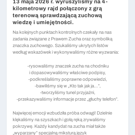
13 maja 2026 r. wyruszyliśmy na 4-
kilometrowy rajd połączony z grą
terenową sprawdzającą zuchową
wiedzę i umiejętności.
Na kolejnych punktach kontrolnych czekały na nas
zadania związane z Prawem Zucha oraz symboliką
znaczka zuchowego. Szukaliśmy ukrytych listów
według wskazówek i wykonywaliśmy różne wyzwania:
-rysowaliśmy znaczek zucha na chodniku
i dopasowywaliśmy właściwe podpisy,
-podkreślaliśmy poprawne odpowiedzi,
-bawiliśmy się w „Kto tak jak ja…”,
-tworzyliśmy tunel przyjaźni,
-przekazywaliśmy informacje przez „głuchy telefon”.
Najwięcej emocji wzbudziła próba odwagi! Dzielnie
klękaliśmy na szyszkach i gołą ręką zrywaliśmy
pokrzywę. Każdy kandydat na zucha miał także
„wyparzany” specjalną miksturą język