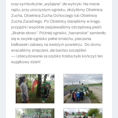
oraz symbolicznie „wybijane” złe wybryki. Na mecie
rajdu, przy uroczystym ognisku, złożyliśmy Obietnicę
Zucha, Obietnicę Zucha Ochoczego lub Obietnicę
Zucha Zaradnego. Po Obietnicy stanęliśmy w kręgu
przyjaźni i wspólnie zaśpiewaliśmy obrzędową pieśń
„Bratnie słowo”. Później ognisko „harcerskie” zamieniło
się w zwykłe ognisko pełne śmiechu, pieczenia
kiełbasek i zabawy na świeżym powietrzu. Do domu
wracaliśmy zmęczeni, ale bardzo szczęśliwi
— i zdecydowanie za szybko trzeba było kończyć ten
wyjątkowy dzień!