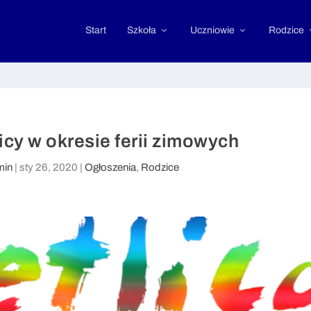
Start
Szkoła
Uczniowie
Rodzice
icy w okresie ferii zimowych
min
|
sty 26, 2020
|
Ogłoszenia
,
Rodzice