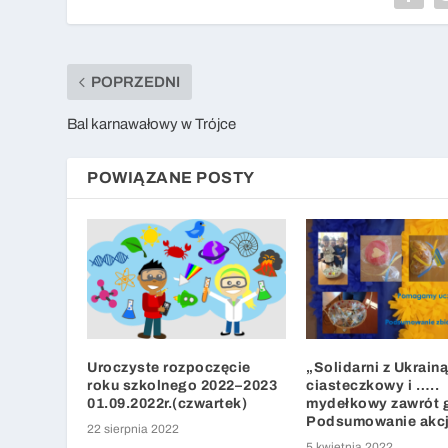
POPRZEDNI
Bal karnawałowy w Trójce
POWIĄZANE POSTY
Uroczyste rozpoczęcie
„Solidarni z Ukrainą
roku szkolnego 2022–2023
ciasteczkowy i …..
01.09.2022r.(czwartek)
mydełkowy zawrót 
Podsumowanie akcj
22 sierpnia 2022
5 kwietnia 2022