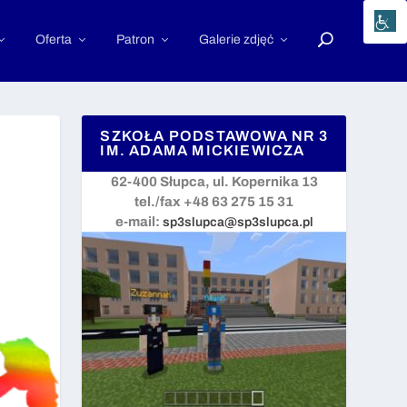
Oferta
Patron
Galerie zdjęć
SZKOŁA PODSTAWOWA NR 3
IM. ADAMA MICKIEWICZA
62-400 Słupca, ul. Kopernika 13
tel./fax +48 63 275 15 31
e-mail:
sp3slupca@sp3slupca.pl