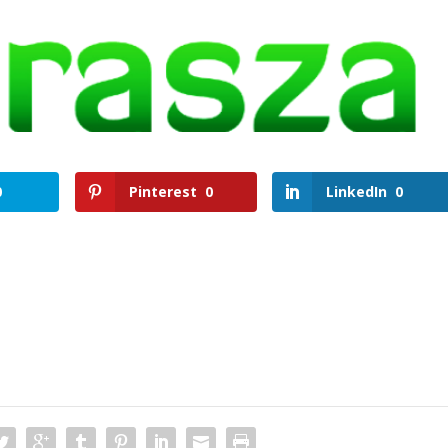
0
Pinterest
0
LinkedIn
0