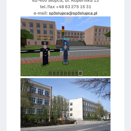
62-400 Słupca, ul. Kopernika 13
tel./fax +48 63 275 15 31
e-mail:
sp3slupca@sp3slupca.pl