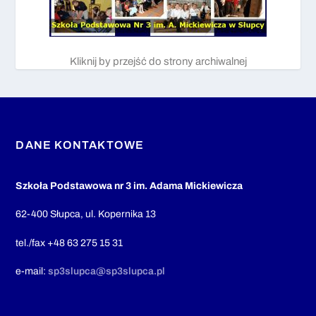
Kliknij by przejść do strony archiwalnej
DANE KONTAKTOWE
Szkoła Podstawowa nr 3 im. Adama Mickiewicza
62-400 Słupca, ul. Kopernika 13
tel./fax +48 63 275 15 31
e-mail:
sp3slupca@sp3slupca.pl