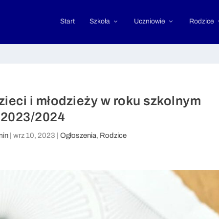
Start
Szkoła
Uczniowie
Rodzice
ieci i młodzieży w roku szkolnym
2023/2024
in
|
wrz 10, 2023
|
Ogłoszenia
,
Rodzice