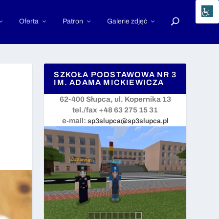
Oferta
Patron
Galerie zdjęć
SZKOŁA PODSTAWOWA NR 3
IM. ADAMA MICKIEWICZA
62-400 Słupca, ul. Kopernika 13
tel./fax +48 63 275 15 31
e-mail:
sp3slupca@sp3slupca.pl