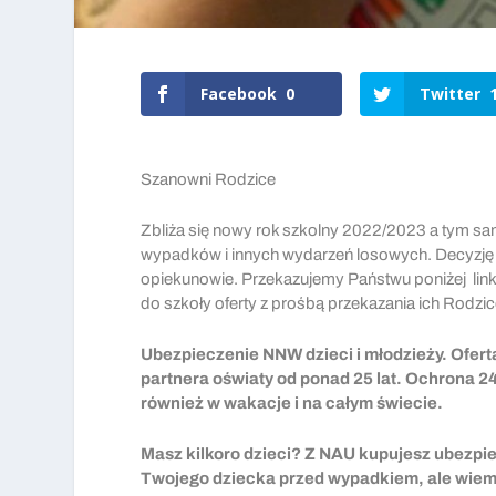
Facebook
0
Twitter
Szanowni Rodzice
Zbliża się nowy rok szkolny 2022/2023 a tym s
wypadków i innych wydarzeń losowych. Decyzję o
opiekunowie. Przekazujemy Państwu poniżej linki
do szkoły oferty z prośbą przekazania ich Rodzi
Ubezpieczenie NNW dzieci i młodzieży. Ofer
partnera oświaty od ponad 25 lat.
Ochrona 24
również w wakacje i na całym świecie.
Masz kilkoro dzieci? Z NAU kupujesz ubezpi
Twojego dziecka przed wypadkiem, ale wiem