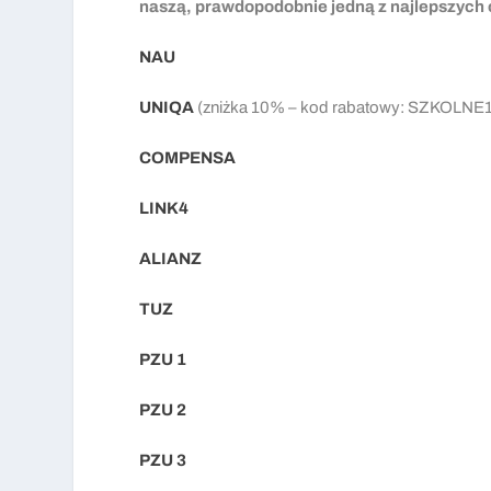
naszą, prawdopodobnie jedną z najlepszych o
NAU
UNIQA
(zniżka 10% – kod rabatowy: SZKOLNE1
COMPENSA
LINK4
ALIANZ
TUZ
PZU 1
PZU 2
PZU 3