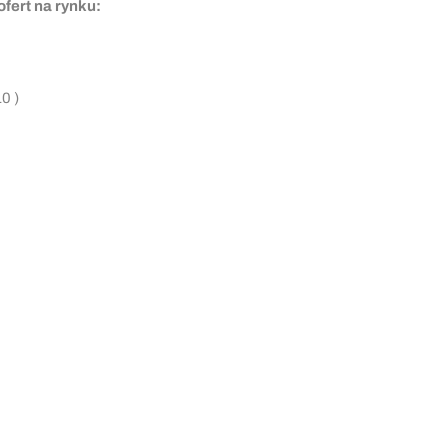
fert na rynku:
0 )