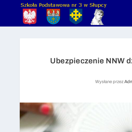
Ubezpieczenie NNW dz
Wysłane przez
Adm