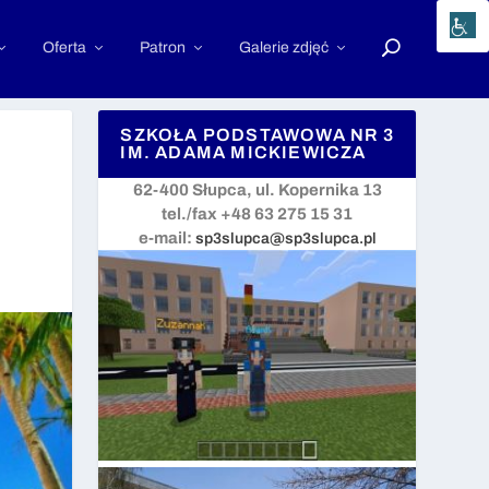
Oferta
Patron
Galerie zdjęć
SZKOŁA PODSTAWOWA NR 3
IM. ADAMA MICKIEWICZA
62-400 Słupca, ul. Kopernika 13
tel./fax +48 63 275 15 31
e-mail:
sp3slupca@sp3slupca.pl