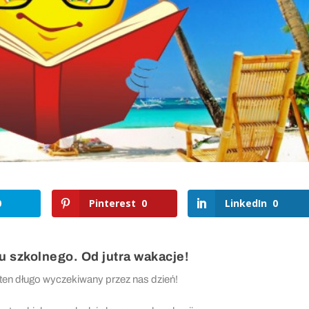
0
Pinterest
0
LinkedIn
0
u szkolnego. Od jutra wakacje!
ten długo wyczekiwany przez nas dzień!