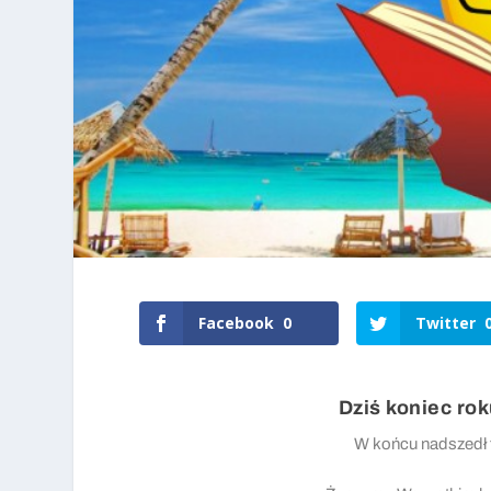
Facebook
0
Twitter
Dziś koniec rok
W końcu nadszedł 