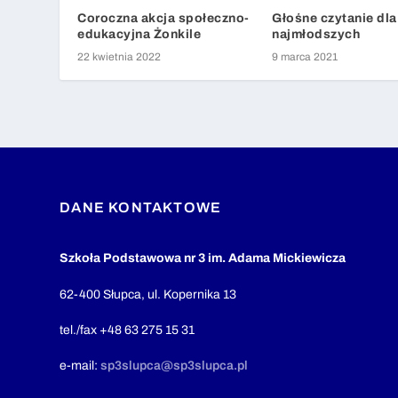
Coroczna akcja społeczno-
Głośne czytanie dla
edukacyjna Żonkile
najmłodszych
22 kwietnia 2022
9 marca 2021
DANE KONTAKTOWE
Szkoła Podstawowa nr 3 im. Adama Mickiewicza
62-400 Słupca, ul. Kopernika 13
tel./fax +48 63 275 15 31
e-mail:
sp3slupca@sp3slupca.pl