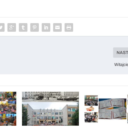
NAS
Witajci