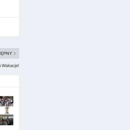
TĘPNY
e Wakacje!