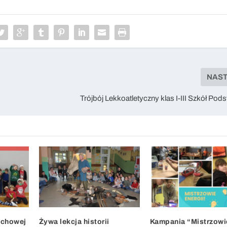
NAS
Trójbój Lekkoatletyczny klas I-III Szkół Po
uchowej
Żywa lekcja historii
Kampania “Mistrzowi