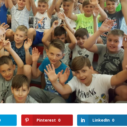
0
Pinterest
0
LinkedIn
0