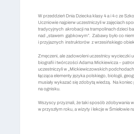
W przeddzień Dnia Dziecka klasy 4 a i 4 c ze Sz
Uczniowie najpierw uczestniczyli w zajęciach s
tradycyjnych akrobacji na trampolinach dzieci ba
nad „stawem gąbkowym”. Zabawy było co niemia
i przyjaznych instruktorów z wrzesińskiego obiek
Zmęczeni, ale zadowoleni uczestnicy wycieczki u
biografii i twórczości Adama Mickiewicza – patron
uczestniczyli w „Mickiewiczowskich podchodach” 
łącząca elementy języka polskiego, biologii, geog
musiały wykazać się zdobytą wiedzą. Na koniec pr
na ognisku.
Wszyscy przyznali, że taki sposób zdobywania wi
w przyszłym roku, a wizyty i lekcje w Śmiełowie n