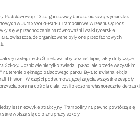
koły Podstawowej nr 3 zorganizowały bardzo ciekawą wycieczkę.
portowych w Jump World-Parku Trampolin we Wrześni. Oprócz
wiły się w przechodzenie na równoważni i walki rycerskie
ra, zwłaszcza, że organizowane były one przez fachowych
tu.
dali się następnie do Śmiełowa, aby poznać lepiej fakty dotyczące
a Szkoły. Uczniowie nie tylko zwiedzili pałac, ale przede wszystkim
na terenie pięknego pałacowego parku. Była to świetna lekcja
rafii i historii. W części podsumowującej zajęcia wszystkie zespoły
zyszła pora na coś dla ciała, czyli pieczone własnoręcznie kiełbaski
edzy jest niezwykle atrakcyjny. Trampoliny na pewno powtórzą się
a stałe wpiszą się do planu pracy szkoły.