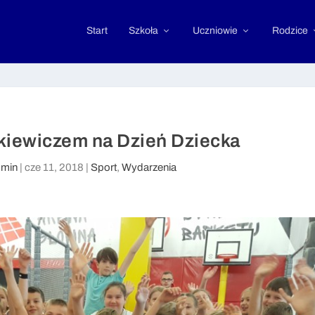
Start
Szkoła
Uczniowie
Rodzice
ckiewiczem na Dzień Dziecka
min
|
cze 11, 2018
|
Sport
,
Wydarzenia