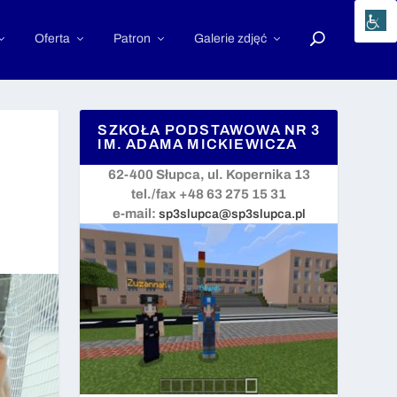
Oferta
Patron
Galerie zdjęć
SZKOŁA PODSTAWOWA NR 3
IM. ADAMA MICKIEWICZA
62-400 Słupca, ul. Kopernika 13
tel./fax +48 63 275 15 31
e-mail:
sp3slupca@sp3slupca.pl