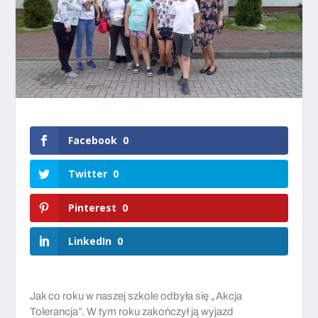
Facebook
0
Twitter
0
Pinterest
0
LinkedIn
0
Jak co roku w naszej szkole odbyła się „Akcja
Tolerancja”. W tym roku zakończył ją wyjazd