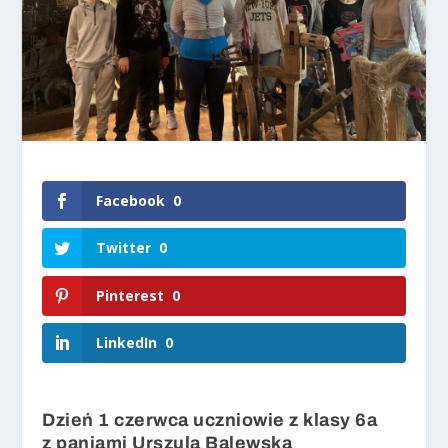
Facebook
0
Twitter
0
Pinterest
0
LinkedIn
0
Dzień 1 czerwca uczniowie z klasy 6a
z paniami Urszulą Balewską