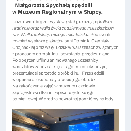
i Małgorzatą Spychałą spędzili
w Muzeum Regionalnym w Słupcy.
Uczniowie obejrzeli wystawę stałą, ukazującą
kulturę
i tradycję oraz realia życia codziennego mieszkańców
wsi Wielkopolskiej i małego miasteczka.
Podziwiali
również wystawę plakatów pani Dominiki Czerniak-
Chojnackiej oraz wzięli udział w warsztatach związanych
z procesem obróbki lnu i powstania przędzy lnianej.
Po obejrzeniu filmu animowanego uczestnicy
warsztatów zapoznali się z fragmentem ekspozycji
prezentującej sprzęt do obróbki lnu. Prześledzili
w oparciu o eksponaty proces jego obróbki.
Na zakończenie zajęć w muzeum uczniowie
zaprojektowali tkanin i wpisali się do księgi
pamiątkowej. W drodze powrotnej poszliśmy na lody.