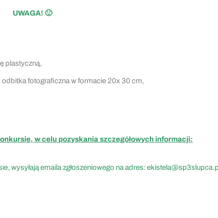
UWAGA! 🙂
cę plastyczną,
 – odbitka fotograficzna w formacie 20x 30 cm,
onkursie, w celu pozyskania szczegółowych informacji:
sie, wysyłają emaila zgłoszeniowego na adres:
ekistela@sp3slupca.p