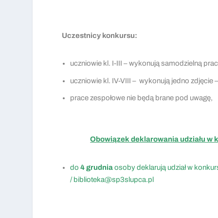
Uczestnicy konkursu:
uczniowie kl. I-III – wykonują samodzielną pra
uczniowie kl. IV-VIII – wykonują jedno zdjęcie
prace zespołowe nie będą brane pod uwagę,
Obowiązek deklarowania udziału w k
do
4 grudnia
osoby deklarują udział w konkur
/
biblioteka@sp3slupca.pl