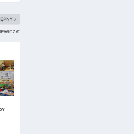
TĘPNY
KIEWICZA”
DY