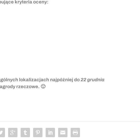
pujące kryteria oceny:
ólnych lokalizacjach najpóźniej do
22 grudnia
nagrody rzeczowe. 🙂