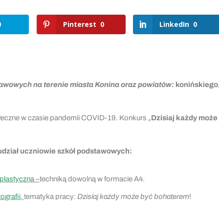
0
Pinterest
0
LinkedIn
0
awowych na terenie miasta Konina
oraz powiatów:
konińskiego
połeczne w czasie pandemii COVID-19. Konkurs „
Dzisiaj każdy może
udział uczniowie szkół podstawowych:
a plastyczna
–
techniką dowolną w formacie A4.
ografii
,
tematyka pracy:
Dzisiaj każdy może być bohaterem
!