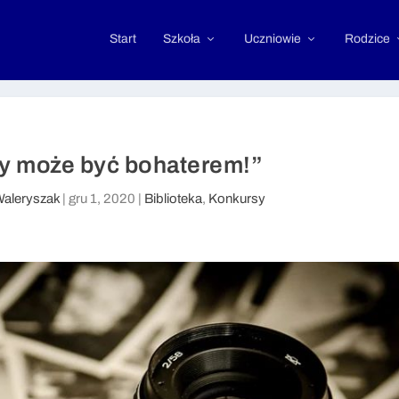
Start
Szkoła
Uczniowie
Rodzice
dy może być bohaterem!”
Waleryszak
|
gru 1, 2020
|
Biblioteka
,
Konkursy