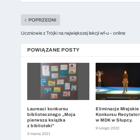
POPRZEDNI
Uczniowie z Trójki na największej lekcji wf-u – online
POWIĄZANE POSTY
Laureaci konkursu
Eliminacje Miejskie
bibliotecznego „Moja
Konkursu Recytato
pierwsza książka
w MDK w Słupcy.
z biblioteki”
9 lutego 2022
3 marca 2021