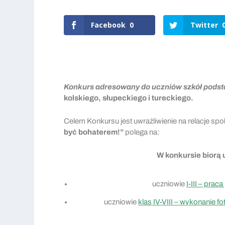
Facebook
0
Twitter
Konkurs adresowany do uczniów szkół podst
kolskiego, słupeckiego i tureckiego.
Celem Konkursu jest uwrażliwienie na relacje s
być bohaterem!”
polega na:
W konkursie biorą 
uczniowie
I-III – prac
uczniowie
klas IV-VIII – wykonanie fot