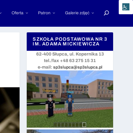
Oferta
Patron
Galerie zdjęć
SZKOŁA PODSTAWOWA NR 3
IM. ADAMA MICKIEWICZA
62-400 Słupca, ul. Kopernika 13
tel./fax +48 63 275 15 31
e-mail:
sp3slupca@sp3slupca.pl