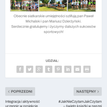
Obecnie siatkarskie umiejętności szlifują pan Paweł
Michalski i pan Mariusz Dzierżyński.
Serdecznie gratulujemy i życzymy dalszych sukcesów
sportowych!
UDZIAŁ:
POPRZEDNI
NASTĘPNY
Integracja i aktywność
#JakNieCzytamJakCzytam
uczennic w projekcie
– święto książki w naszej