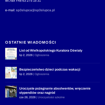
tel./fax +48 63 275 15 31
e-mail:
sp3slupca@sp3slupca.pl
OSTATNIE WIADOMOŚCI
List od Wielkopolskiego Kuratora Oświaty
lip 2, 2026
|
Ogłoszenia
Bezpieczeństwo dzieci podczas wakacji
lip 2, 2026
|
Ogłoszenia
Uroczyste pożegnanie absolwentów, wręczenie
stypendiów oraz nagród
cze 26, 2026
|
Uroczystości szkolne