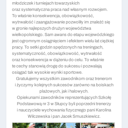
młodziczek i turniejach towarzyskich
oraz systematyczna praca nad własnym rozwojem.
To właśnie konsekwencja, obowiązkowość,
wytrwałość i zaangażowanie pozwoliły im znaleźć się
w gronie najlepszych drużyn województwa
wielkopolskiego. Sam awans do etapu wojewódzkiego
jest ogromnym osiągnięciem i efektem wielu lat ciężkiej
pracy. To setki godzin spędzonych na treningach,
systematyczność, obowiązkowość, wytrwałość
oraz konsekwencja w dążeniu do celu. To właśnie
te cechy stanowią drogę do sukcesu i pozwalają
osiągać tak wysokie wyniki sportowe.
Gratulujemy wszystkim zawodnikom oraz trenerom
i życzymy kolejnych sukcesów zarówno na boiskach
plażowych, jak i halowych.
Opiekunami zawodników reprezentujących Szkołę
Podstawową nr 3 w Słupcy byli poprzedni trenerzy
i nauczyciele wychowania fizycznego pani Karolina
Wilczewska i pan Jacek Smuszkiewicz.