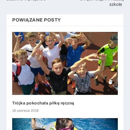
szkole
POWIĄZANE POSTY
Trójka pokochała piłkę ręczną
18 czerwca 2018