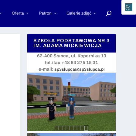
Oferta
Patron
Galerie zdjęć
SZKOŁA PODSTAWOWA NR 3
IM. ADAMA MICKIEWICZA
62-400 Słupca, ul. Kopernika 13
tel./fax +48 63 275 15 31
e-mail:
sp3slupca@sp3slupca.pl