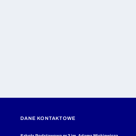
DANE KONTAKTOWE
Szkoła Podstawowa nr 3 im. Adama Mickiewicza