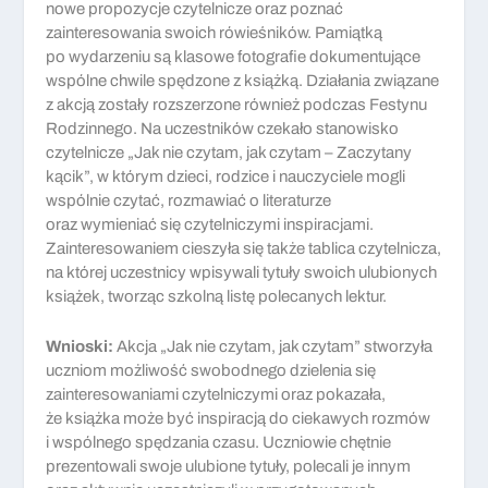
nowe propozycje czytelnicze oraz poznać
zainteresowania swoich rówieśników. Pamiątką
po wydarzeniu są klasowe fotografie dokumentujące
wspólne chwile spędzone z książką. Działania związane
z akcją zostały rozszerzone również podczas Festynu
Rodzinnego. Na uczestników czekało stanowisko
czytelnicze „Jak nie czytam, jak czytam – Zaczytany
kącik”, w którym dzieci, rodzice i nauczyciele mogli
wspólnie czytać, rozmawiać o literaturze
oraz wymieniać się czytelniczymi inspiracjami.
Zainteresowaniem cieszyła się także tablica czytelnicza,
na której uczestnicy wpisywali tytuły swoich ulubionych
książek, tworząc szkolną listę polecanych lektur.
Wnioski:
Akcja „Jak nie czytam, jak czytam” stworzyła
uczniom możliwość swobodnego dzielenia się
zainteresowaniami czytelniczymi oraz pokazała,
że książka może być inspiracją do ciekawych rozmów
i wspólnego spędzania czasu. Uczniowie chętnie
prezentowali swoje ulubione tytuły, polecali je innym