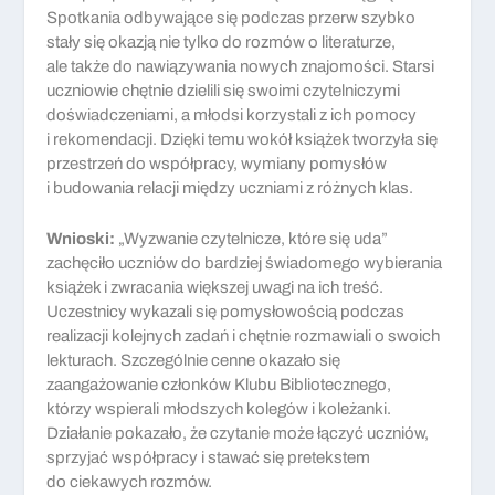
Spotkania odbywające się podczas przerw szybko
stały się okazją nie tylko do rozmów o literaturze,
ale także do nawiązywania nowych znajomości. Starsi
uczniowie chętnie dzielili się swoimi czytelniczymi
doświadczeniami, a młodsi korzystali z ich pomocy
i rekomendacji. Dzięki temu wokół książek tworzyła się
przestrzeń do współpracy, wymiany pomysłów
i budowania relacji między uczniami z różnych klas.
Wnioski:
„Wyzwanie czytelnicze, które się uda”
zachęciło uczniów do bardziej świadomego wybierania
książek i zwracania większej uwagi na ich treść.
Uczestnicy wykazali się pomysłowością podczas
realizacji kolejnych zadań i chętnie rozmawiali o swoich
lekturach. Szczególnie cenne okazało się
zaangażowanie członków Klubu Bibliotecznego,
którzy wspierali młodszych kolegów i koleżanki.
Działanie pokazało, że czytanie może łączyć uczniów,
sprzyjać współpracy i stawać się pretekstem
do ciekawych rozmów.