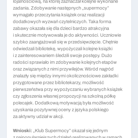
lojalnościową, na której zaznaczał kolejne wykonane
zadania. Zdobywanie następnych „supermocy”
wymagało przeczytania książek oraz realizacji
dodatkowych wyzwań czytelniczych. Taka forma
zabawy okazała się dla dzieci bardzo atrakcyjna
i skutecznie motywowała je do aktywności. Uczniowie
szybko zaangażowali się w przedsięwzięcie. Chętnie
odwiedzali bibliotekę, wypożyczali kolejne książki
i z zainteresowaniem śledzili swoje postępy. Dużo
radości sprawiało im zdobywanie kolejnych etapów
oraz związanych z nimi przywilejów. Wśród nagród
znalazły się między innymi okolicznościowe zakładki
przygotowane przez bibliotekarzy, możliwość
pierwszeństwa przy wypożyczaniu wybranych książek
czy zgłoszenia własnej propozycji na szkolną półkę
polecajek. Dodatkową motywacją była możliwość
uzyskania pozytywnej oceny z języka polskiego
za aktywny udział w akcji.
Wnioski:
„Klub Supermocy” okazał się jednym
z najpopularniejszych działań realizowanych w ramach