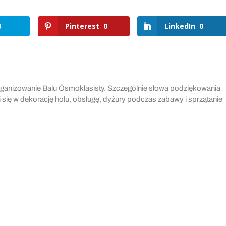
0
Pinterest
0
LinkedIn
0
ganizowanie Balu Ósmoklasisty. Szczególnie słowa podziękowania
się w dekorację holu, obsługę, dyżury podczas zabawy i sprzątanie