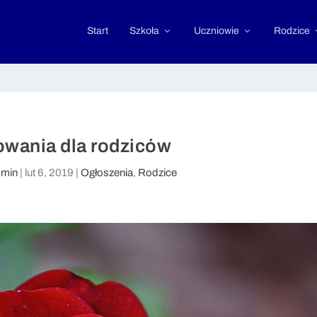
Start
Szkoła
Uczniowie
Rodzice
wania dla rodziców
min
|
lut 6, 2019
|
Ogłoszenia
,
Rodzice