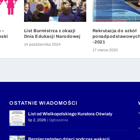
 –
List Burmistrza z okazji
Rekrutacja do szkół
oski
Dnia Edukacji Narodowej
ponadpodstawowych
-2021
14 października 2024
17 marca 2020
OSTATNIE WIADOMOŚCI
List od Wielkopolskiego Kuratora Oświaty
lip 2, 2026
|
Ogłoszenia
Bezpieczeństwo dzieci podczas wakacji