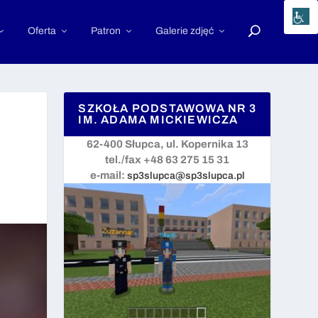
Oferta
Patron
Galerie zdjęć
SZKOŁA PODSTAWOWA NR 3
IM. ADAMA MICKIEWICZA
62-400 Słupca, ul. Kopernika 13
tel./fax +48 63 275 15 31
e-mail:
sp3slupca@sp3slupca.pl