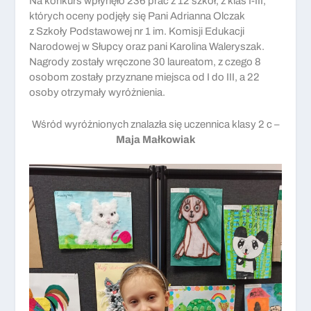
Na konkurs wpłynęło 236 prac z 12 szkół, z klas I-III,
których oceny podjęły się Pani Adrianna Olczak
z Szkoły Podstawowej nr 1 im. Komisji Edukacji
Narodowej w Słupcy oraz pani Karolina Waleryszak.
Nagrody zostały wręczone 30 laureatom, z czego 8
osobom zostały przyznane miejsca od I do III, a 22
osoby otrzymały wyróżnienia.
Wśród wyróżnionych znalazła się uczennica klasy 2 c –
Maja Małkowiak