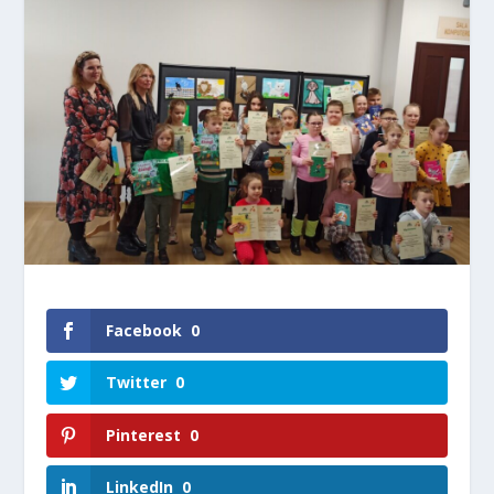
Facebook
0
Twitter
0
Pinterest
0
LinkedIn
0