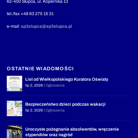
62-400 Słupca, ul. Kopernika 13
tel./fax +48 63 275 15 31
e-mail:
sp3slupca@sp3slupca.pl
OSTATNIE WIADOMOŚCI
List od Wielkopolskiego Kuratora Oświaty
lip 2, 2026
|
Ogłoszenia
Bezpieczeństwo dzieci podczas wakacji
lip 2, 2026
|
Ogłoszenia
Uroczyste pożegnanie absolwentów, wręczenie
stypendiów oraz nagród