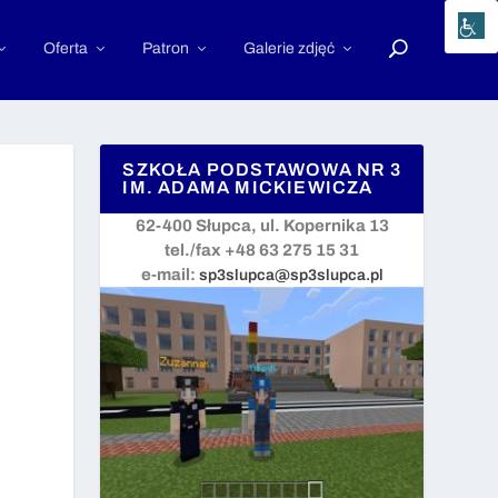
Oferta
Patron
Galerie zdjęć
SZKOŁA PODSTAWOWA NR 3
IM. ADAMA MICKIEWICZA
62-400 Słupca, ul. Kopernika 13
tel./fax +48 63 275 15 31
e-mail:
sp3slupca@sp3slupca.pl