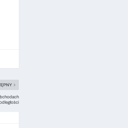
TĘPNY
obchodach
odległości