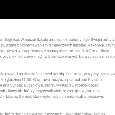
odległości. W naszej Szkole uroczyste obchody tego Święta odbyły
ania związane z przygotowaniem tematycznych gazetek i dekoracji, czym
eczkowska we współpracy z nauczycielkami historii, które zadbały
obiły piękne banery i flagi w biało-czerwonych barwach a na maszci
ciowych i na dziedzińcu przed szkołą. Brali w niej wszyscy uczniowi
 – 4 o godzinie 11,00. O oprawę muzyczną zadbał pan Krystian
lena Sufleta, a uczniowie, którzy wystąpili w krótkiej części
czak z klasy 4b, którzy recytowali wiersze zaś oprawę wokalną
l i Natasza Semrał, które wykonały piosenki okolicznościowe,
, które dodała uroku tej uroczystości. Wspólny śpiew Hymnu