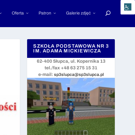
Oferta
Patron
Galerie zdjęć
SZKOŁA PODSTAWOWA NR 3
IM. ADAMA MICKIEWICZA
62-400 Słupca, ul. Kopernika 13
tel./fax +48 63 275 15 31
e-mail:
sp3slupca@sp3slupca.pl