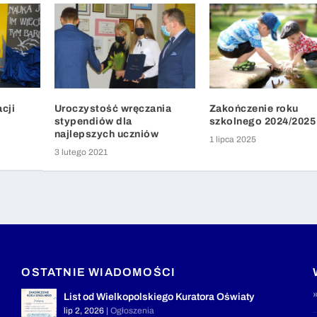
cji
Uroczystość wręczania
Zakończenie roku
stypendiów dla
szkolnego 2024/2025
najlepszych uczniów
1 lipca 2025
3 lutego 2021
OSTATNIE WIADOMOŚCI
List od Wielkopolskiego Kuratora Oświaty
lip 2, 2026
|
Ogłoszenia