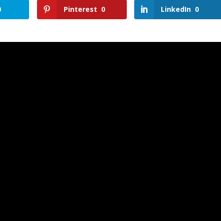
0
Pinterest
0
LinkedIn
0