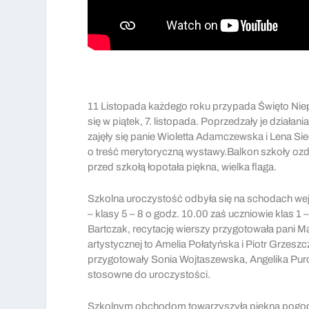
11 Listopada każdego roku przypada Święto Niep
się w piątek, 7. listopada. Poprzedzały je dział
zajęły się panie Wioletta Adamczewska i Lena Si
o treść merytoryczną wystawy.Balkon szkoły ozd
przed szkołą łopotała piękna, wielka flaga.
Szkolna uroczystość odbyła się na schodach wejś
– klasy 5 – 8 o godz. 10.00 zaś uczniowie klas 1
Bartczak, recytację wierszy przygotowała pani Mar
artystycznej to Amelia Połatyńska i Piotr Grzesz
przygotowały Sonia Wojtaszewska, Angelika Puro
stosowne do uroczystości.
Szkolnym obchodom towarzyszyła piękna pogoda