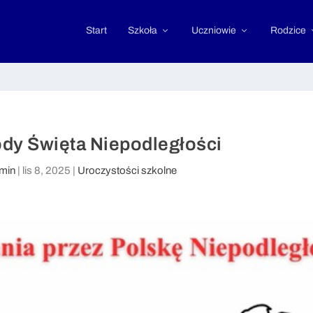
Start
Szkoła
Uczniowie
Rodzice
dy Święta Niepodległości
min
|
lis 8, 2025
|
Uroczystości szkolne