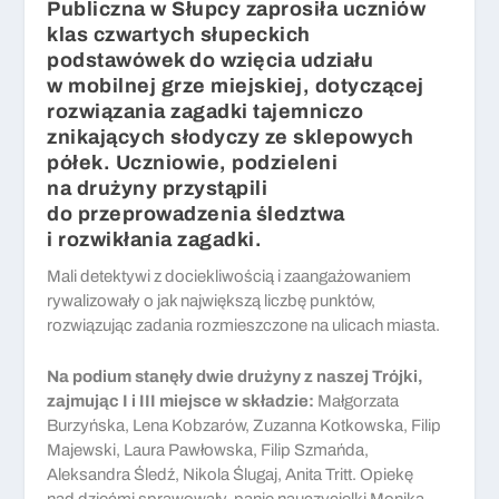
Publiczna w Słupcy zaprosiła uczniów
klas czwartych słupeckich
podstawówek do wzięcia udziału
w mobilnej grze miejskiej, dotyczącej
rozwiązania zagadki tajemniczo
znikających słodyczy ze sklepowych
półek. Uczniowie, podzieleni
na drużyny przystąpili
do przeprowadzenia śledztwa
i rozwikłania zagadki.
Mali detektywi z dociekliwością i zaangażowaniem
rywalizowały o jak największą liczbę punktów,
rozwiązując zadania rozmieszczone na ulicach miasta.
Na podium stanęły dwie drużyny z naszej Trójki,
zajmując I i III miejsce w składzie:
Małgorzata
Burzyńska, Lena Kobzarów, Zuzanna Kotkowska, Filip
Majewski, Laura Pawłowska, Filip Szmańda,
Aleksandra Śledź, Nikola Ślugaj, Anita Tritt. Opiekę
nad dziećmi sprawowały panie nauczycielki Monika