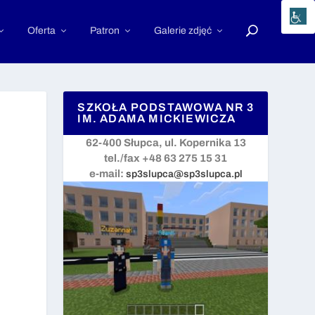
Oferta
Patron
Galerie zdjęć
SZKOŁA PODSTAWOWA NR 3
IM. ADAMA MICKIEWICZA
62-400 Słupca, ul. Kopernika 13
tel./fax +48 63 275 15 31
e-mail:
sp3slupca@sp3slupca.pl