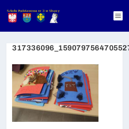
317336096_159079756470552