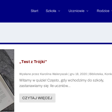
Start
Szkoła
Uczniowie
Rodzice
„Test z Trójki”
Wysłane przez
Karolina Waleryszak
|
gru 18, 2020
|
Biblioteka
,
Konk
Witamy w quizie! Często, gdy wchodzimy do szkoły,
zastanawiamy się: Ile uczniów...
CZYTAJ WIĘCEJ