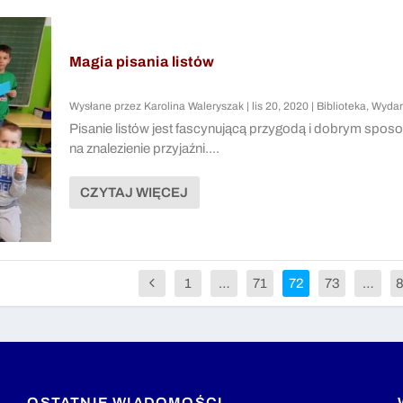
Magia pisania listów
Wysłane przez
Karolina Waleryszak
|
lis 20, 2020
|
Biblioteka
,
Wydar
Pisanie listów jest fascynującą przygodą i dobrym spo
na znalezienie przyjaźni....
CZYTAJ WIĘCEJ
1
…
71
72
73
…
OSTATNIE WIADOMOŚCI