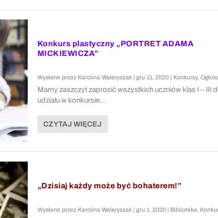
Konkurs plastyczny „PORTRET ADAMA
MICKIEWICZA”
Wysłane przez
Karolina Waleryszak
|
gru 11, 2020
|
Konkursy
,
Ogłos
Mamy zaszczyt zaprosić wszystkich uczniów klas I – III 
udziału w konkursie...
CZYTAJ WIĘCEJ
„Dzisiaj każdy może być bohaterem!”
Wysłane przez
Karolina Waleryszak
|
gru 1, 2020
|
Biblioteka
,
Konku