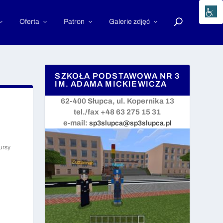
Oferta
Patron
Galerie zdjęć
SZKOŁA PODSTAWOWA NR 3
IM. ADAMA MICKIEWICZA
62-400 Słupca, ul. Kopernika 13
tel./fax +48 63 275 15 31
e-mail:
sp3slupca@sp3slupca.pl
ursy