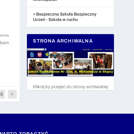
» Bezpieczna Szkoła Bezpieczny
Uczeń - Szkoła w ruchu
zenia
STRONA ARCHIWALNA
sobem
Kliknij by przejść do strony archiwalnej
88
WARTO ZOBACZYĆ