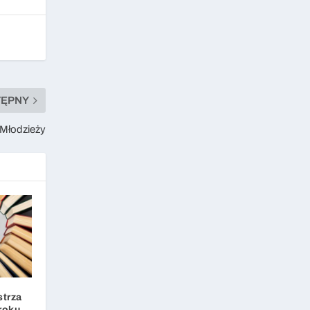
TĘPNY
 Młodzieży
strza
 roku