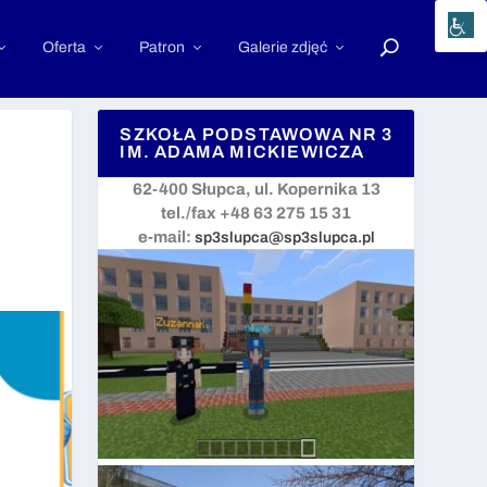
Oferta
Patron
Galerie zdjęć
SZKOŁA PODSTAWOWA NR 3
IM. ADAMA MICKIEWICZA
62-400 Słupca, ul. Kopernika 13
tel./fax +48 63 275 15 31
e-mail:
sp3slupca@sp3slupca.pl