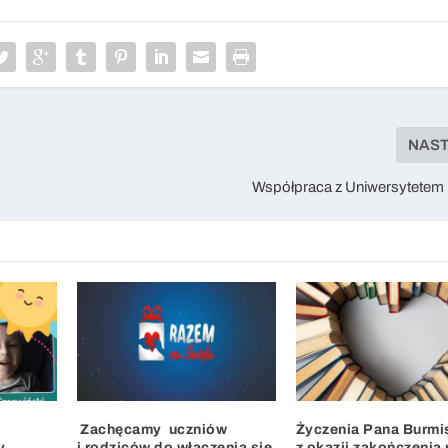
NAS
Współpraca z Uniwersytetem
Zachęcamy uczniów
Życzenia Pana Burmi
y
i rodziców do włączenia się
z okazji zakończenia