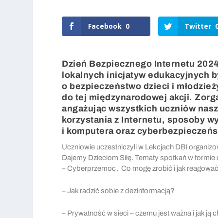
Facebook
0
Twitter
Dzień Bezpiecznego Internetu 2024 
lokalnych inicjatyw edukacyjnych 
o bezpieczeństwo dzieci i młodzież
do tej międzynarodowej akcji. Zorg
angażując wszystkich uczniów nasze
korzystania z Internetu, sposoby w
i komputera oraz cyberbezpieczeńs
Uczniowie uczestniczyli w Lekcjach DBI organiz
Dajemy Dzieciom Siłę. Tematy spotkań w formie o
– Cyberprzemoc․ Co mogę zrobić i jak reagowa
– Jak radzić sobie z dezinformacją?
– Prywatność w sieci – czemu jest ważna i jak ją c