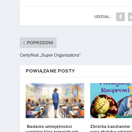
UDZIAŁ:
POPRZEDNI
Certyfikat „Super Organizatora”
POWIĄZANE POSTY
Badanie umiejętności
Zbiórka kasztanów
uczniów klas trzecich rok
oraz zbiórka odzież