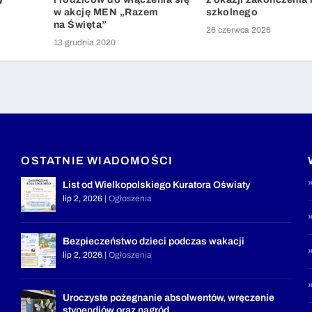
w akcję MEN „Razem
szkolnego
na Święta”
26 czerwca 2026
13 grudnia 2020
OSTATNIE WIADOMOŚCI
List od Wielkopolskiego Kuratora Oświaty
lip 2, 2026
|
Ogłoszenia
Bezpieczeństwo dzieci podczas wakacji
lip 2, 2026
|
Ogłoszenia
Uroczyste pożegnanie absolwentów, wręczenie
stypendiów oraz nagród