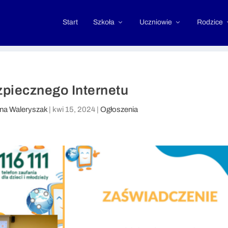
Start
Szkoła
Uczniowie
Rodzice
zpiecznego Internetu
ina Waleryszak
|
kwi 15, 2024
|
Ogłoszenia