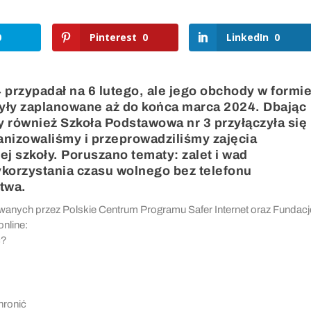
0
Pinterest
0
LinkedIn
0
przypadał na 6 lutego, ale jego obchody w formi
były zaplanowane aż do końca marca 2024. Dbając
y również Szkoła Podstawowa nr 3 przyłączyła się
anizowaliśmy i przeprowadziliśmy zajęcia
j szkoły. Poruszano tematy: zalet i wad
ykorzystania czasu wolnego bez telefonu
twa.
owanych przez Polskie Centrum Programu Safer Internet oraz Fundacj
nline:
ć?
hronić