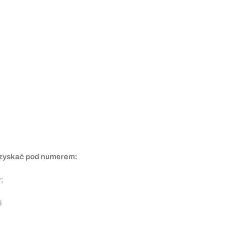
uzyskać pod numerem:
y;
i