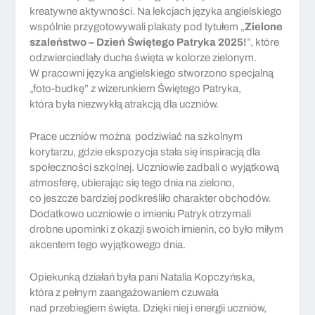
kreatywne aktywności. Na lekcjach języka angielskiego
wspólnie przygotowywali plakaty pod tytułem „
Zielone
szaleństwo – Dzień Świętego Patryka 2025!
”, które
odzwierciedlały ducha święta w kolorze zielonym.
W pracowni języka angielskiego stworzono specjalną
„foto-budkę” z wizerunkiem Świętego Patryka,
która była niezwykłą atrakcją dla uczniów.
Prace uczniów można podziwiać na szkolnym
korytarzu, gdzie ekspozycja stała się inspiracją dla
społeczności szkolnej. Uczniowie zadbali o wyjątkową
atmosferę, ubierając się tego dnia na zielono,
co jeszcze bardziej podkreśliło charakter obchodów.
Dodatkowo uczniowie o imieniu Patryk otrzymali
drobne upominki z okazji swoich imienin, co było miłym
akcentem tego wyjątkowego dnia.
Opiekunką działań była pani Natalia Kopczyńska,
która z pełnym zaangażowaniem czuwała
nad przebiegiem święta. Dzięki niej i energii uczniów,