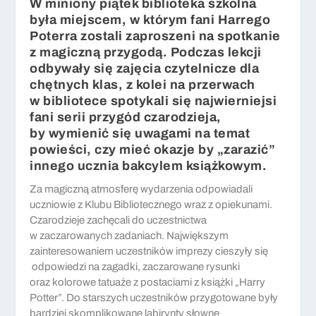
W miniony piątek biblioteka szkolna
była miejscem, w którym fani Harrego
Poterra zostali zaproszeni na spotkanie
z magiczną przygodą. Podczas lekcji
odbywały się zajęcia czytelnicze dla
chętnych klas, z kolei na przerwach
w bibliotece spotykali się najwierniejsi
fani serii przygód czarodzieja,
by wymienić się uwagami na temat
powieści, czy mieć okazje by „zarazić”
innego ucznia bakcylem książkowym.
Za magiczną atmosferę wydarzenia odpowiadali
uczniowie z Klubu Bibliotecznego wraz z opiekunami.
Czarodzieje zachęcali do uczestnictwa
w zaczarowanych zadaniach. Największym
zainteresowaniem uczestników imprezy cieszyły się
odpowiedzi na zagadki, zaczarowane rysunki
oraz kolorowe tatuaże z postaciami z książki „Harry
Potter”. Do starszych uczestników przygotowane były
bardziej skomplikowane labirynty słowne