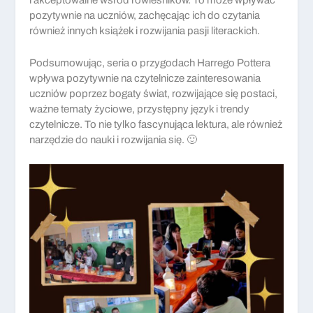
i akceptowalne wśród rówieśników. To może wpływać
pozytywnie na uczniów, zachęcając ich do czytania
również innych książek i rozwijania pasji literackich.
Podsumowując, seria o przygodach Harrego Pottera
wpływa pozytywnie na czytelnicze zainteresowania
uczniów poprzez bogaty świat, rozwijające się postaci,
ważne tematy życiowe, przystępny język i trendy
czytelnicze. To nie tylko fascynująca lektura, ale również
narzędzie do nauki i rozwijania się. 🙂