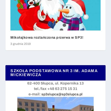
Mikołajkowa roztańczona przerwa w SP3!
3 grudnia 2019
SZKOŁA PODSTAWOWA NR 3 IM. ADAMA
MICKIEWICZA
62-400 Słupca, ul. Kopernika 13
tel./fax +48 63 275 15 31
e-mail:
sp3slupca@sp3slupca.pl