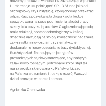
możemy przekazać wartość 1% zaznaczając w punkcie
I ,,Informacje uzupełniające” SP – 3 Słupca jako cel
szczegółowy czyli instytucję, której chcemy przekazać
odpis. Każda pozyskana tą drogą kwota będzie
spożytkowana na rzecz podniesienia jakości pracy
szkoły i dla pożytku jej uczniów. Ciągle zmieniające się
realia edukacji, postęp technologiczny w każdej
dziedzinie narzucają na szkoły konieczność nadążania
za wszystkimi nowościami, systematyczne
doskonalenie i unowocześnianie bazy dydaktycznej.
Budżety szkół i finansujących je organów
prowadzących są niewystarczające, aby nadążyć
za lawinowo rosnącymi potrzebami szkół, stąd też
nasza prośba skierowana ku Państwu. Licząc
na Państwa zrozumienie i troskę o rozwój Waszych
dzieci proszę o wsparcie i pomoc.
Agnieszka Orchowska