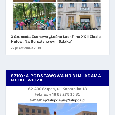
3 Gromada Zuchowa „Leśne Ludki” na XXII Złazie
Hufca „Na Bursztynowym Szlaku”.
24 października 2019
SZKOŁA PODSTAWOWA NR 3 IM. ADAMA
MICKIEWICZA
62-400 Słupca, ul. Kopernika 13
tel./fax +48 63 275 15 31
e-mail:
sp3slupca@sp3slupca.pl