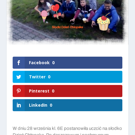
Facebook
0
Twitter
0
Pinterest
0
LinkedIn
0
W dniu 28 września kl. 6E postanowiła uczcić na słodko