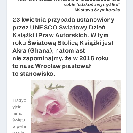
sobie ludzkość wymyśliła”
– Wisława Szymborska
23 kwietnia przypada ustanowiony
przez UNESCO
Światowy Dzień
Książki i Praw Autorskich
. W tym
roku Światową Stolicą Książki jest
Akra (Ghana), natomiast
nie zapominajmy, że w 2016 roku
to nasz Wrocław piastował
to stanowisko.
Tradyc
yjnie
temu
świętu
w pełni
swoją