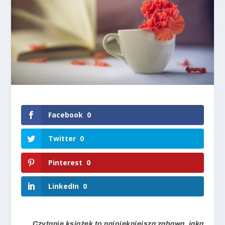
Facebook
0
Twitter
0
Pinterest
0
LinkedIn
0
„Czytanie książek to najpiękniejsza zabawa, jaką