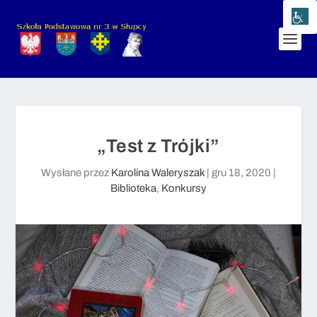
„Test z Trójki”
Wysłane przez
Karolina Waleryszak
|
gru 18, 2020
|
Biblioteka
,
Konkursy