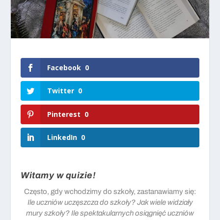
Facebook
0
Twitter
0
Pinterest
0
LinkedIn
0
Witamy w quizie!
Często, gdy wchodzimy do szkoły, zastanawiamy się:
Ile uczniów uczęszcza do szkoły? Jak wiele widziały
mury szkoły? Ile spektakularnych osiągnięć uczniów