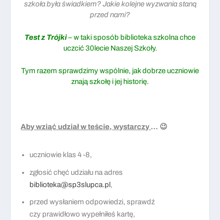
szkoła była świadkiem? Jakie kolejne wyzwania staną
przed nami?
Test z Trójki
– w taki sposób biblioteka szkolna chce
uczcić 30lecie Naszej Szkoły.
Tym razem sprawdzimy wspólnie, jak dobrze uczniowie
znają szkołę i jej historię.
Aby wziąć udział w teście, wystarczy
…
😉
uczniowie klas 4 -8,
zgłosić chęć udziału na adres
biblioteka@sp3slupca.pl
,
przed wysłaniem odpowiedzi, sprawdź
czy prawidłowo wypełniłeś kartę,