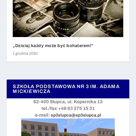
„Dzisiaj każdy może być bohaterem!”
1 grudnia 2020
SZKOŁA PODSTAWOWA NR 3 IM. ADAMA
MICKIEWICZA
62-400 Słupca, ul. Kopernika 13
tel./fax +48 63 275 15 31
e-mail:
sp3slupca@sp3slupca.pl