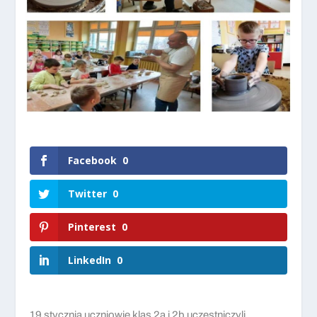
Facebook
0
Twitter
0
Pinterest
0
LinkedIn
0
19 stycznia uczniowie klas 2a i 2b uczestniczyli