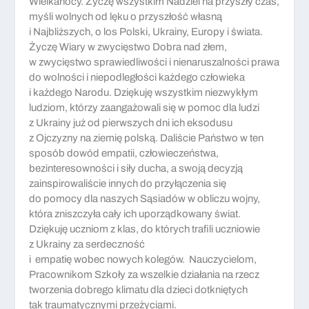
Wielkanocy. Życzę wszystkim Nadziei na przyszły czas,
myśli wolnych od lęku o przyszłość własną
i Najbliższych, o los Polski, Ukrainy, Europy i świata.
Życzę Wiary w zwycięstwo Dobra nad złem,
w zwycięstwo sprawiedliwości i nienaruszalności prawa
do wolności i niepodległości każdego człowieka
i każdego Narodu. Dziękuję wszystkim niezwykłym
ludziom, którzy zaangażowali się w pomoc dla ludzi
z Ukrainy już od pierwszych dni ich eksodusu
z Ojczyzny na ziemię polską. Daliście Państwo w ten
sposób dowód empatii, człowieczeństwa,
bezinteresowności i siły ducha, a swoją decyzją
zainspirowaliście innych do przyłączenia się
do pomocy dla naszych Sąsiadów w obliczu wojny,
która zniszczyła cały ich uporządkowany świat.
Dziękuję uczniom z klas, do których trafili uczniowie
z Ukrainy za serdeczność
i empatię wobec nowych kolegów. Nauczycielom,
Pracownikom Szkoły za wszelkie działania na rzecz
tworzenia dobrego klimatu dla dzieci dotkniętych
tak traumatycznymi przeżyciami.