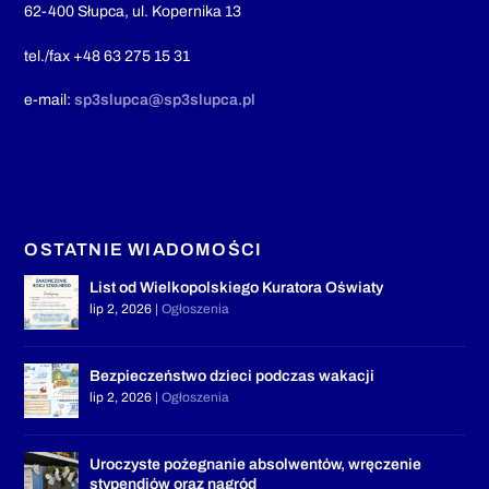
62-400 Słupca, ul. Kopernika 13
tel./fax +48 63 275 15 31
e-mail:
sp3slupca@sp3slupca.pl
OSTATNIE WIADOMOŚCI
List od Wielkopolskiego Kuratora Oświaty
lip 2, 2026
|
Ogłoszenia
Bezpieczeństwo dzieci podczas wakacji
lip 2, 2026
|
Ogłoszenia
Uroczyste pożegnanie absolwentów, wręczenie
stypendiów oraz nagród